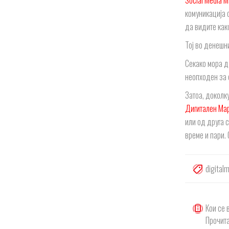
Social Media M
комуникација с
да видите како
Тој во денешн
Секако мора да
неопходен за 
Затоа, доколк
Дигитален Мар
или од друга 
време и пари.
digital
Кои се 
Прочита