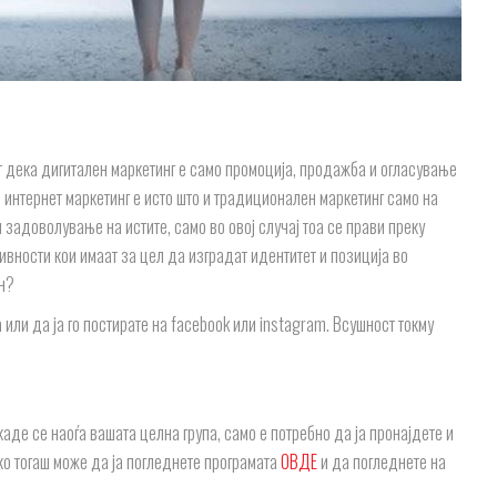
т дека дигитален маркетинг е само промоција, продажба и огласување
и интернет маркетинг е исто што и традиционален маркетинг само на
задоволување на истите, само во овој случај тоа се прави преку
ивности кои имаат за цел да изградат идентитет и позиција во
јн?
или да ја го постирате на facebook или instagram. Всушност токму
каде се наоѓа вашата целна група, само е потребно да ја пронајдете и
ако тогаш може да ја погледнете програмата
ОВДЕ
и да погледнете на