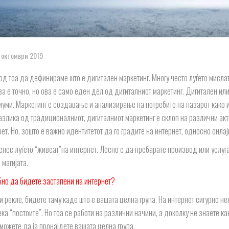
 октомври 2019
од тоа да дефинираме што е дигитален маркетинг. Многу често луѓето мисла
ва е точно, но ова е само еден дел од дигиталниот маркетинг. Дигитален ил
уми. Маркетинг е создавање и анализирање на потребите на пазарот како и 
разлика од традиционалниот, дигиталниот маркетинг е склоп на различни акт
ет. Но, зошто е важно идентитетот да го градите на интернет, односно онла
нес луѓето “живеат”на интернет. Лесно е да пребарате производ или услуга 
 магијата.
бно да бидете застапени на интернет?
 рекле, бидете таму каде што е вашата целна група. На интернет сигурно не
ка “постоите”. Но тоа се работи на различни начини, а доколку не знаете к
 можете да ја пронајдете вашата целна група.