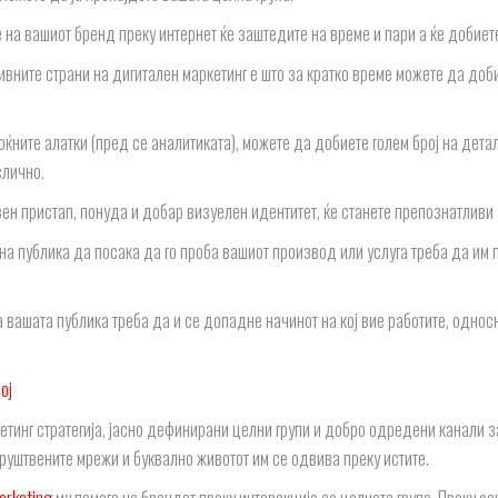
 на вашиот бренд преку интернет ќе заштедите на време и пари а ќе добиет
ивните страни на дигитален маркетинг е што за кратко време можете да до
ќните алатки (пред се аналитиката), можете да добиете голем број на детал
слично.
вен пристап, понуда и добар визуелен идентитет, ќе станете препознатливи
на публика да посака да го проба вашиот производ или услуга треба да им 
а вашата публика треба да и се допадне начинот на кој вие работите, однос
ој
етинг стратегија, јасно дефинирани целни групи и добро одредени канали з
руштвените мрежи и буквално животот им се одвива преку истите.