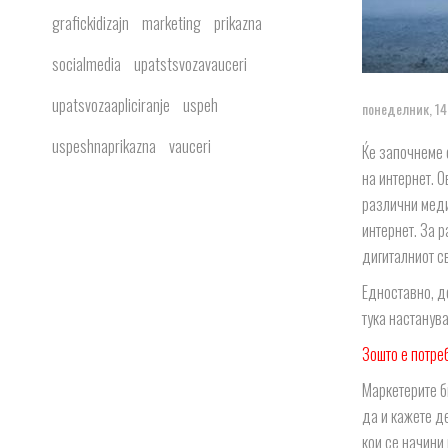
grafickidizajn
marketing
prikazna
socialmedia
upatstsvozavauceri
upatsvozaapliciranje
uspeh
понеделник, 14
uspeshnaprikazna
vauceri
Ќе започнеме 
на интернет. О
различни меди
интернет. За 
дигиталниот св
Едноставно, де
тука настанува
Зошто е потре
Маркетерите би
да и кажете де
кои се начини