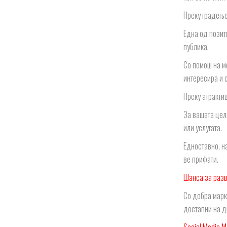
Преку градење
Една од позит
публика.
Со помош на мо
интересира и 
Преку атракти
За вашата цел
или услугата.
Едноставно, н
ве прифати.
Шанса за разв
Со добра марк
достапни на д