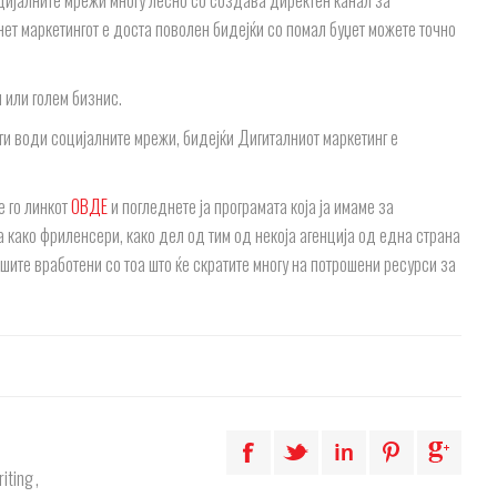
оцијалните мрежи многу лесно со создава директен канал за
рнет маркетингот е доста поволен бидејќи со помал буџет можете точно
 или голем бизнис.
 ги води социјалните мрежи, бидејќи Дигиталниот маркетинг е
е го линкот
ОВДЕ
и погледнете ја програмата која ја имаме за
а како фриленсери, како дел од тим од некоја агенција од една страна
шите вработени со тоа што ќе скратите многу на потрошени ресурси за
iting
,