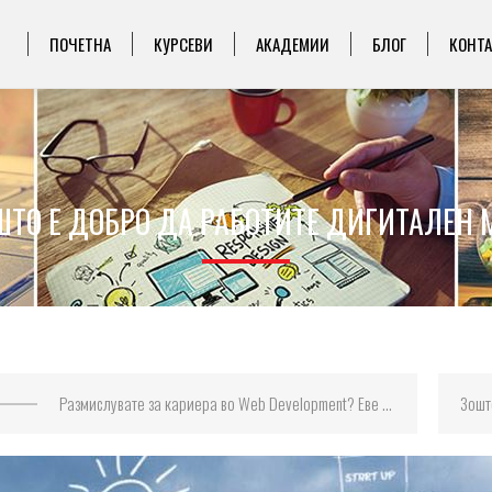
ПОЧЕТНА
КУРСЕВИ
АКАДЕМИИ
БЛОГ
КОНТ
ШТО Е ДОБРО ДА РАБОТИТЕ ДИГИТАЛЕН
Размислувате за кариера во Web Development? Еве што треба да знаете!
Зошто 