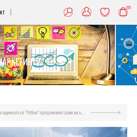
(0)
АКТ
 МАРКЕТИНГ?
иднината со “Python” програмскиот јазик ви е блескава?